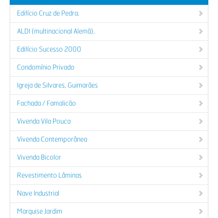
Edifício Cruz de Pedra.
ALDI (multinacional Alemã).
Edifício Sucesso 2000
Condomínio Privado
Igreja de Silvares, Guimarães
Fachada / Famalicão
Vivenda Vila Pouca
Vivenda Contemporânea
Vivenda Bicolor
Revestimento Lâminas
Nave Industrial
Marquise Jardim