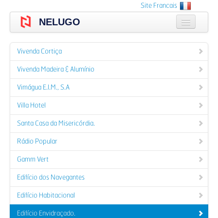
Skip
Site Francais
to
NELUGO
main
content
A empresa
Vivenda Cortiça
Produtos
Vivenda Madeira & Alumínio
Catálogos
Vimágua E.I.M., S.A
Portfólio
Villa Hotel
Santa Casa da Misericórdia.
Orçamento
Rádio Popular
Contactos
Gamm Vert
Login
Edifício dos Navegantes
Edifício Habitacional
Edifício Envidraçado.