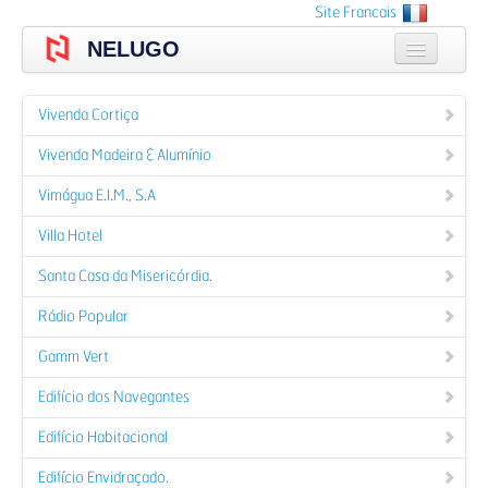
Skip
Site Francais
to
NELUGO
main
content
A empresa
Vivenda Cortiça
Produtos
Vivenda Madeira & Alumínio
Catálogos
Vimágua E.I.M., S.A
Portfólio
Villa Hotel
Santa Casa da Misericórdia.
Orçamento
Rádio Popular
Contactos
Gamm Vert
Login
Edifício dos Navegantes
Edifício Habitacional
Edifício Envidraçado.