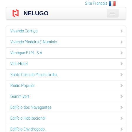
Skip
Site Francais
to
NELUGO
main
content
A empresa
Vivenda Cortiça
Produtos
Vivenda Madeira & Alumínio
Catálogos
Vimágua E.I.M., S.A
Portfólio
Villa Hotel
Santa Casa da Misericórdia.
Orçamento
Rádio Popular
Contactos
Gamm Vert
Login
Edifício dos Navegantes
Edifício Habitacional
Edifício Envidraçado.