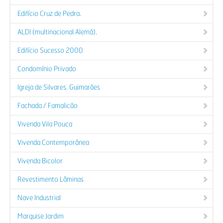
Edifício Cruz de Pedra.
ALDI (multinacional Alemã).
Edifício Sucesso 2000
Condomínio Privado
Igreja de Silvares, Guimarães
Fachada / Famalicão
Vivenda Vila Pouca
Vivenda Contemporânea
Vivenda Bicolor
Revestimento Lâminas
Nave Industrial
Marquise Jardim