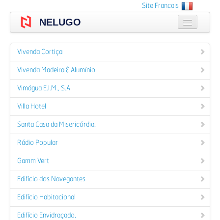
Skip
Site Francais
to
NELUGO
main
content
A empresa
Vivenda Cortiça
Produtos
Vivenda Madeira & Alumínio
Catálogos
Vimágua E.I.M., S.A
Portfólio
Villa Hotel
Santa Casa da Misericórdia.
Orçamento
Rádio Popular
Contactos
Gamm Vert
Login
Edifício dos Navegantes
Edifício Habitacional
Edifício Envidraçado.