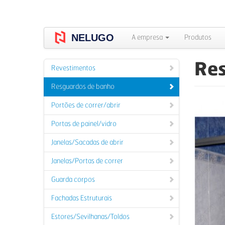
Skip
to
NELUGO
main
A empresa
Produtos
content
Res
Revestimentos
Resguardos de banho
Portões de correr/abrir
Portas de painel/vidro
Janelas/Sacadas de abrir
Janelas/Portas de correr
Guarda corpos
Fachadas Estruturais
Estores/Sevilhanas/Toldos