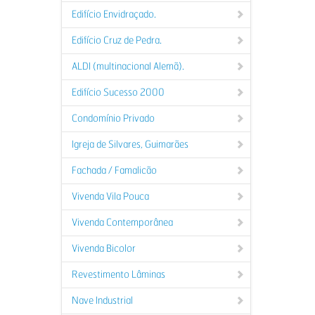
Edifício Envidraçado.
Edifício Cruz de Pedra.
ALDI (multinacional Alemã).
Edifício Sucesso 2000
Condomínio Privado
Igreja de Silvares, Guimarães
Fachada / Famalicão
Vivenda Vila Pouca
Vivenda Contemporânea
Vivenda Bicolor
Revestimento Lâminas
Nave Industrial