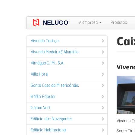
Skip
to
NELUGO
main
A empresa
Produtos
content
Cai
Vivenda Cortiça
Vivenda Madeira & Alumínio
Vimágua E.I.M., S.A
Viven
Villa Hotel
Santa Casa da Misericórdia.
Rádio Popular
Gamm Vert
Edifício dos Navegantes
Vivenda C
Edifício Habitacional
Santo Tirs