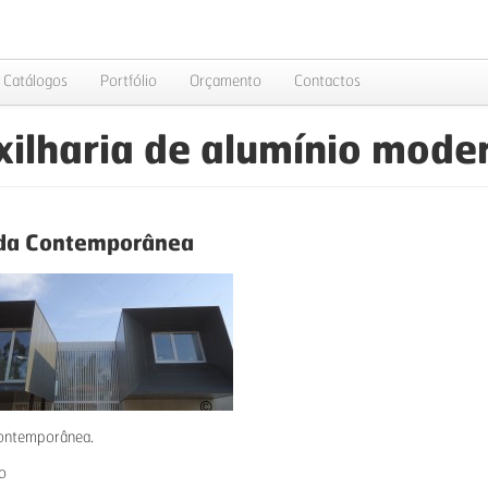
Catálogos
Portfólio
Orçamento
Contactos
xilharia de alumínio mode
da Contemporânea
ontemporânea.
o