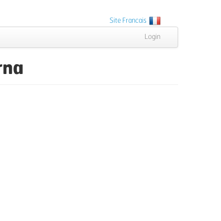
Site Francais
Login
rna